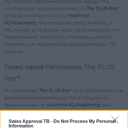
αξιολόγησης αστεριών βασίζονται κυρίως στις
υποδομές και τις εγκαταστάσεις, το
The PLUS Star
*
εστιάζει αποκλειστικά στην
ποιότητα
εξυπηρέτησης
που παρέχεται στους πελάτες. Η
αξιολόγηση αυτή γίνεται μέσω της διαδικασίας του
"Mystery Guest", δηλαδή της επίσκεψης μυστικού
επισκέπτη, με τη χρήση ενός ερωτηματολογίου 750
σημείων.
Ποιους αφορά Πιστοποίηση The PLUS
Star*;​
Η πιστοποίηση
The PLUS Star
* είναι σχεδιασμένη για
ξενοδοχεία και καταλύματα που επιθυμούν να
ξεχωρίσουν με την
ποιότητα εξυπηρέτησης
που
προσφέρουν. Αυτή η πιστοποίηση:
Swiss Approval TB -
Do Not Process My Personal
Παρέχει εγγύηση στους πελάτες ότι η εμπειρία
Information