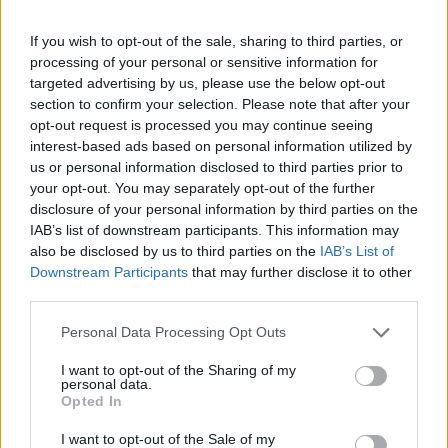
διαμονής τους θα είναι υψηλού επιπέδου.
Προσφέρει στους ιδιοκτήτες και τις διοικήσεις
If you wish to opt-out of the sale, sharing to third parties, or
processing of your personal or sensitive information for
ξενοδοχείων ένα εργαλείο αξιολόγησης και
targeted advertising by us, please use the below opt-out
βελτίωσης των υπηρεσιών τους.
section to confirm your selection. Please note that after your
opt-out request is processed you may continue seeing
Οφέλη από την Πιστοποίηση The PLUS Star*
interest-based ads based on personal information utilized by
us or personal information disclosed to third parties prior to
your opt-out. You may separately opt-out of the further
Απαιτήσεις Πιστοποίησης
disclosure of your personal information by third parties on the
IAB’s list of downstream participants. This information may
also be disclosed by us to third parties on the
IAB’s List of
Downstream Participants
that may further disclose it to other
Διαδικασία Πιστοποίησης
third parties.
Please note that this website/app uses one or more Google
Personal Data Processing Opt Outs
Η διαδικασία πιστοποίησης περιλαμβάνει τα εξής
services and may gather and store information including but
βήματα:
not limited to your visit or usage behaviour. You may click to
I want to opt-out of the Sharing of my
personal data.
grant or deny consent to Google and its third-party tags to
Opted In
Μυστικός Επισκέπτης (Mystery Guesting):
use your data for below specified purposes in below Google
consent section.
Πραγματοποιείται αξιολόγηση μέσω της επίσκεψης
I want to opt-out of the Sale of my