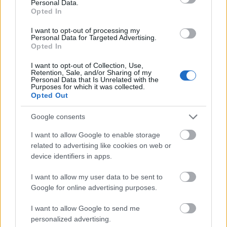
Personal Data.
μυστικού επισκέπτη, ο οποίος χρησιμοποιεί το
Opted In
ερωτηματολόγιο 750 σημείων για να αξιολογήσει
I want to opt-out of processing my
αντικειμενικά όλες τις υπηρεσίες του καταλύματος,
Personal Data for Targeted Advertising.
από την υποδοχή μέχρι την εξυπηρέτηση στο
Opted In
εστιατόριο.
I want to opt-out of Collection, Use,
Retention, Sale, and/or Sharing of my
Βαθμολογία Ποιότητας:
Εάν το ξενοδοχείο επιτύχει
Personal Data that Is Unrelated with the
Purposes for which it was collected.
τουλάχιστον το 70% της βαθμολογίας ποιότητας, του
Opted Out
αποδίδεται η πιστοποίηση The PLUS Star*.
Google consents
Ετήσιοι Έλεγχοι:
Για να διατηρηθεί η πιστοποίηση,
I want to allow Google to enable storage
πραγματοποιούνται ετήσιοι έλεγχοι,
related to advertising like cookies on web or
εξασφαλίζοντας τη συμμόρφωση και τη συνεχή
device identifiers in apps.
βελτίωση των υπηρεσιών.
I want to allow my user data to be sent to
Google for online advertising purposes.
I want to allow Google to send me
personalized advertising.